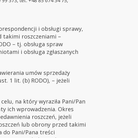
99 373, tel.: +48 85 674 34 75,
respondencji i obsługi sprawy,
 takimi roszczeniami –
RODO – tj. obsługa spraw
iotami i obsługa zgłaszanych
 zawierania umów sprzedaży
1 lit. (b) RODO), – jeżeli
elu, na który wyraziła Pani/Pan
daty ich wprowadzenia. Okres
dawnienia roszczeń, jeżeli
oszczeń lub obrony przed takimi
 do Pani/Pana treści