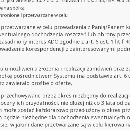
jest Greenko Sp. z o.o. ul. Żurawia 71 lok. 2.33, NIP: 966 20 
wana spółką.
ronione i przetwarzane w celu:
przetwarzane w celu prowadzenia z Panią/Panem ko
ewentualnego dochodzenia roszczeń lub obrony przed
sadniony interes ADO zgodnie z art. 6 ust. 1 lit f 
rowadzenie korespondencji z zainteresowanymi podm
ku umożliwienia złożenia i realizacji zamówień oraz
kę pośrednictwem Systemu (na podstawie art. 6 ust. 
z zawierało prośbę o ofertę,
przechowywane przez okres niezbędny do realizacji c
oceny ich przydatności, nie dłużej niż co 3 lata od 
może zostać każdorazowo przedłużony o okres prze
 będzie niezbędne dla dochodzenia ewentualnych r
sie, w jakim dane przetwarzane są w celu kierowania