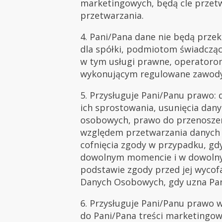
marketingowych, będą cle przetw
przetwarzania.
4. Pani/Pana dane nie będą prz
dla spółki, podmiotom świadczą
w tym usługi prawne, operatorom
wykonującym regulowane zawody,
5. Przysługuje Pani/Panu prawo: 
ich sprostowania, usunięcia da
osobowych, prawo do przenoszen
względem przetwarzania danych 
cofnięcia zgody w przypadku, gd
dowolnym momencie i w dowolny
podstawie zgody przed jej wycof
Danych Osobowych, gdy uzna Pan
6. Przysługuje Pani/Panu prawo 
do Pani/Pana treści marketingo