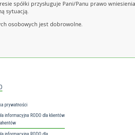
resie spółki przysługuje Pani/Panu prawo wniesieni
ą sytuacją.
ych osobowych jest dobrowolne.
O
ka prywatności
la informacyjna RODO dla klientów
trahentów
ula informacyjna RODO dla