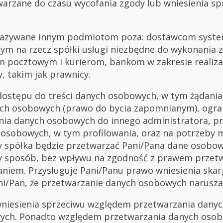
arzane do czasu wycofania zgody lub wniesienia s
ekazywane innym podmiotom poza: dostawcom system
cym na rzecz spółki usługi niezbędne do wykonania
 pocztowym i kurierom, bankom w zakresie realiza
 takim jak prawnicy.
dostępu do treści danych osobowych, w tym żądania 
nych osobowych (prawo do bycia zapomnianym), ogra
ia danych osobowych do innego administratora, pr
osobowych, w tym profilowania, oraz na potrzeby 
y spółka będzie przetwarzać Pani/Pana dane osobow
 sposób, bez wpływu na zgodność z prawem przetw
aniem. Przysługuje Pani/Panu prawo wniesienia ska
i/Pan, że przetwarzanie danych osobowych narusza
wniesienia sprzeciwu względem przetwarzania dany
wych. Ponadto względem przetwarzania danych osobo