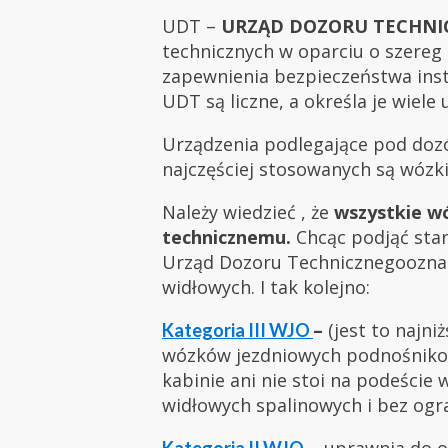
UDT –
URZĄD DOZORU TECHNI
technicznych w oparciu o szereg
zapewnienia bezpieczeństwa insta
UDT są liczne, a określa je wiele
Urządzenia podlegające pod dozó
najczęściej stosowanych są wóz
Należy wiedzieć , że
wszystkie w
technicznemu.
Chcąc podjąć sta
Urząd Dozoru Technicznegooznacz
widłowych. I tak kolejno:
–
(jest to najn
Kategoria III WJO
wózków jezdniowych podnośnikowy
kabinie ani nie stoi na podeście
widłowych spalinowych i bez og
–
uprawnia do o
Kategoria II WJO