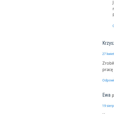
Krzys
27 kwie
Zrobi
pracę
Odpowi
Ewa
p
19 sier