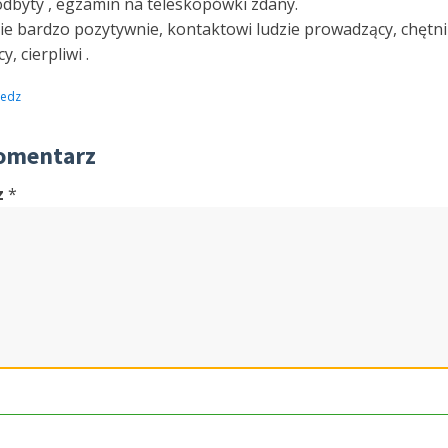
odbyty , egzamin na teleskopówki zdany.
ie bardzo pozytywnie, kontaktowi ludzie prowadzący, chętni
, cierpliwi .
edz
omentarz
z
*