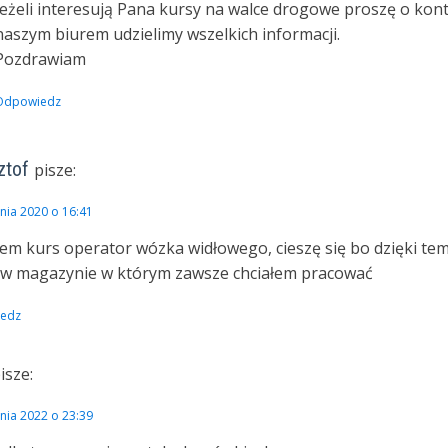
Jeżeli interesują Pana kursy na walce drogowe proszę o kont
naszym biurem udzielimy wszelkich informacji.
Pozdrawiam
Odpowiedz
ztof
pisze:
tnia 2020 o 16:41
łem kurs operator wózka widłowego, cieszę się bo dzięki te
 w magazynie w którym zawsze chciałem pracować
edz
isze:
pnia 2022 o 23:39