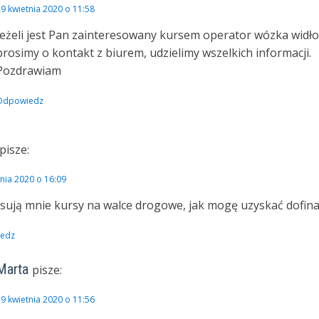
9 kwietnia 2020 o 11:58
Jeżeli jest Pan zainteresowany kursem operator wózka wid
prosimy o kontakt z biurem, udzielimy wszelkich informacji.
Pozdrawiam
Odpowiedz
pisze:
tnia 2020 o 16:09
esują mnie kursy na walce drogowe, jak mogę uzyskać dofin
edz
Marta
pisze:
9 kwietnia 2020 o 11:56