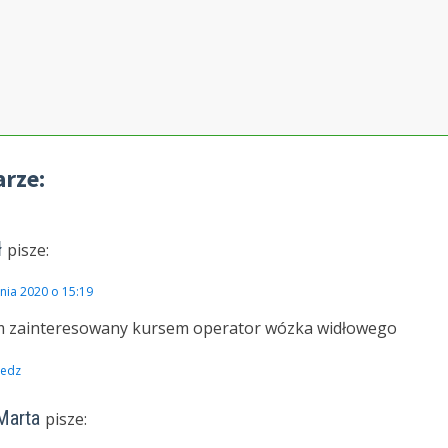
rze:
ł
pisze:
tnia 2020 o 15:19
m zainteresowany kursem operator wózka widłowego
edz
Marta
pisze: