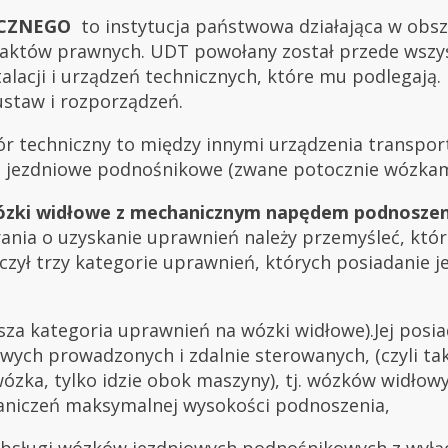
CZNEGO
to instytucja państwowa działająca w obs
 aktów prawnych. UDT powołany został przede wszy
lacji i urządzeń technicznych, które mu podlegają.
 ustaw i rozporządzeń.
r techniczny to między innymi urządzenia transport
ki jezdniowe podnośnikowe (zwane potocznie wózkam
ózki widłowe z mechanicznym napędem podnoszen
rania o uzyskanie uprawnień należy przemyśleć, któ
ył trzy kategorie uprawnień, których posiadanie j
iższa kategoria uprawnień na wózki widłowe).Jej posi
ch prowadzonych i zdalnie sterowanych, (czyli taki
 wózka, tylko idzie obok maszyny), tj. wózków widło
raniczeń maksymalnej wysokości podnoszenia,
bsługi wózków jezdniowych podnośnikowych z wyłącz